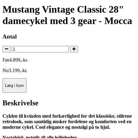
Mustang Vintage Classic 28"
damecykel med 3 gear - Mocca
Antal
Før
4.899
,
-
kr.
Nu
3.199
,
-
kr.
Læg i kurv
Beskrivelse
Cyklen til kvinden med forkærlighed for det klassiske, stilrene
retrolook, som samtidig ønsker fordelene og komforten ved en
moderne cykel. Cool elegance og nostalgi på to hjul.
Nostalgisk æstetik til alle lejligheder