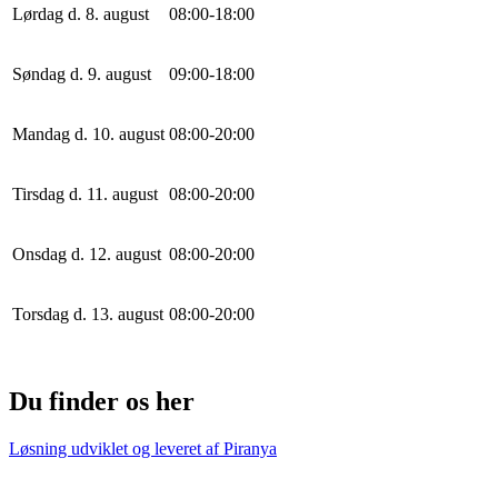
Lørdag d. 8. august
0
8
:
0
0
-
18
:
0
0
Søndag d. 9. august
0
9
:
0
0
-
18
:
0
0
Mandag d. 10. august
0
8
:
0
0
-
20
:
0
0
Tirsdag d. 11. august
0
8
:
0
0
-
20
:
0
0
Onsdag d. 12. august
0
8
:
0
0
-
20
:
0
0
Torsdag d. 13. august
0
8
:
0
0
-
20
:
0
0
Du finder os her
Løsning udviklet og leveret af
Piranya