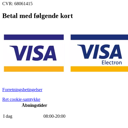
CVR: 68061415
Betal med følgende kort
Forretningsbetingelser
Ret cookie-samtykke
Åbningstider
I dag
0
8
:
0
0
-
20
:
0
0