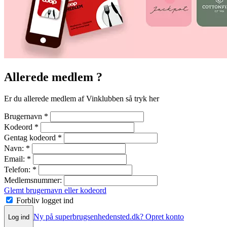
Allerede medlem ?
Er du allerede medlem af Vinklubben så tryk her
Brugernavn
*
Kodeord
*
Gentag kodeord
*
Navn:
*
Email:
*
Telefon:
*
Medlemsnummer:
Glemt brugernavn eller kodeord
Forbliv logget ind
Ny på superbrugsenhedensted.dk? Opret konto
Log ind