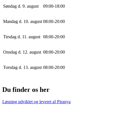
Søndag d. 9. august
0
9
:
0
0
-
18
:
0
0
Mandag d. 10. august
0
8
:
0
0
-
20
:
0
0
Tirsdag d. 11. august
0
8
:
0
0
-
20
:
0
0
Onsdag d. 12. august
0
8
:
0
0
-
20
:
0
0
Torsdag d. 13. august
0
8
:
0
0
-
20
:
0
0
Du finder os her
Løsning udviklet og leveret af
Piranya