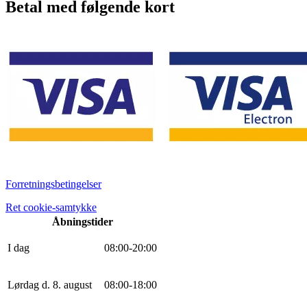
Betal med følgende kort
Forretningsbetingelser
Ret cookie-samtykke
Åbningstider
I dag
0
8
:
0
0
-
20
:
0
0
Lørdag d. 8. august
0
8
:
0
0
-
18
:
0
0