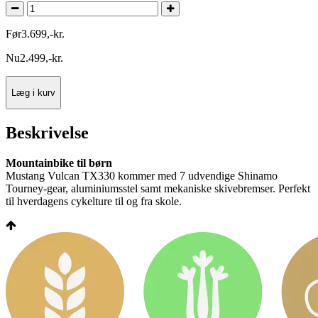
Før
3.699
,
-
kr.
Nu
2.499
,
-
kr.
Læg i kurv
Beskrivelse
Mountainbike til børn
Mustang Vulcan TX330 kommer med 7 udvendige Shinamo
Tourney-gear, aluminiumsstel samt mekaniske skivebremser. Perfekt
til hverdagens cykelture til og fra skole.