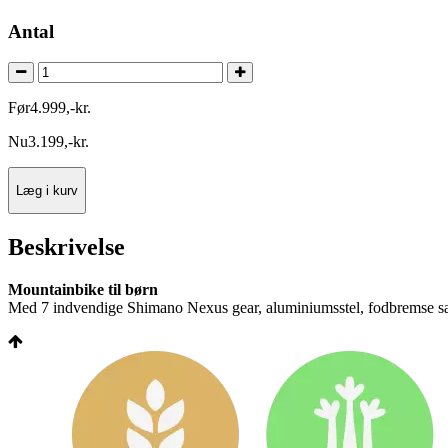
Antal
Før
4.999
,
-
kr.
Nu
3.199
,
-
kr.
Læg i kurv
Beskrivelse
Mountainbike til børn
Med 7 indvendige
Shimano
Nexus gear, aluminiumsstel, fodbremse 