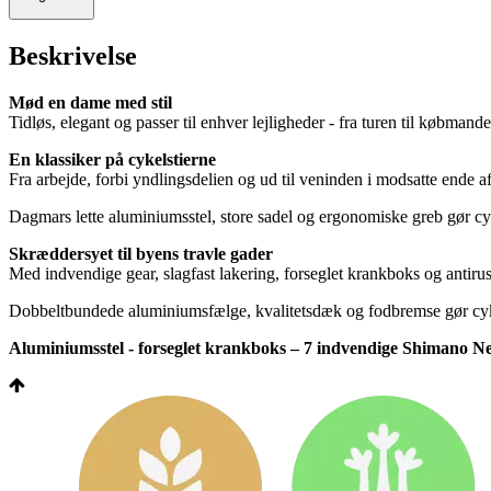
Beskrivelse
Mød en dame med stil
Tidløs, elegant og passer til enhver lejligheder - fra turen til købman
En klassiker på cykelstierne
Fra arbejde, forbi yndlingsdelien og ud til veninden i modsatte ende af
Dagmars lette aluminiumsstel, store sadel og ergonomiske greb gør cy
Skræddersyet til byens travle gader
Med indvendige gear, slagfast lakering, forseglet krankboks og antirus
Dobbeltbundede aluminiumsfælge, kvalitetsdæk og fodbremse gør cyklen
Aluminiumsstel - forseglet krankboks – 7 indvendige Shimano Nex