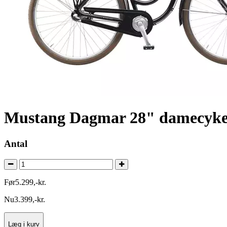
Mustang Dagmar 28" damecykel
Antal
Før
5.299
,
-
kr.
Nu
3.399
,
-
kr.
Læg i kurv