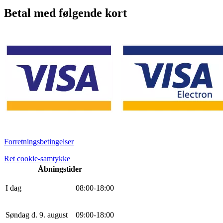
Betal med følgende kort
Forretningsbetingelser
Ret cookie-samtykke
Åbningstider
I dag
0
8
:
0
0
-
18
:
0
0
Søndag d. 9. august
0
9
:
0
0
-
18
:
0
0