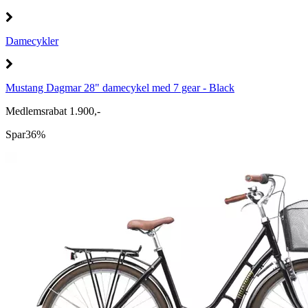
Damecykler
Mustang Dagmar 28" damecykel med 7 gear - Black
Medlemsrabat 1.900,-
Spar
36%