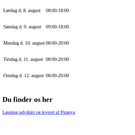
Lørdag d. 8. august
0
8
:
0
0
-
18
:
0
0
Søndag d. 9. august
0
9
:
0
0
-
18
:
0
0
Mandag d. 10. august
0
8
:
0
0
-
20
:
0
0
Tirsdag d. 11. august
0
8
:
0
0
-
20
:
0
0
Onsdag d. 12. august
0
8
:
0
0
-
20
:
0
0
Du finder os her
Løsning udviklet og leveret af
Piranya