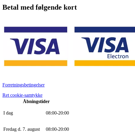
Betal med følgende kort
Forretningsbetingelser
Ret cookie-samtykke
Åbningstider
I dag
0
8
:
0
0
-
20
:
0
0
Fredag d. 7. august
0
8
:
0
0
-
20
:
0
0