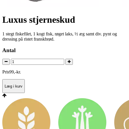
Luxus stjerneskud
1 stegt fiskefilet, 1 kogt fisk, røget laks, ½ æg samt div. pynt og
dressing på ristet franskbrød.
Antal
Pris
99
,
-
kr.
Læg i kurv