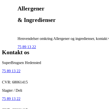
Allergener
& Ingredienser
Henvendelser omkring Allergener og ingredienser, kontakt ve
75 89 13 22
Kontakt os
SuperBrugsen Hedensted
75 89 13 22
CVR: 68061415
Slagter / Deli
75 89 13 22