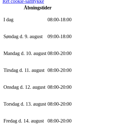
Ret cookie-samtykke
Åbningstider
I dag
0
8
:
0
0
-
18
:
0
0
Søndag d. 9. august
0
9
:
0
0
-
18
:
0
0
Mandag d. 10. august
0
8
:
0
0
-
20
:
0
0
Tirsdag d. 11. august
0
8
:
0
0
-
20
:
0
0
Onsdag d. 12. august
0
8
:
0
0
-
20
:
0
0
Torsdag d. 13. august
0
8
:
0
0
-
20
:
0
0
Fredag d. 14. august
0
8
:
0
0
-
20
:
0
0