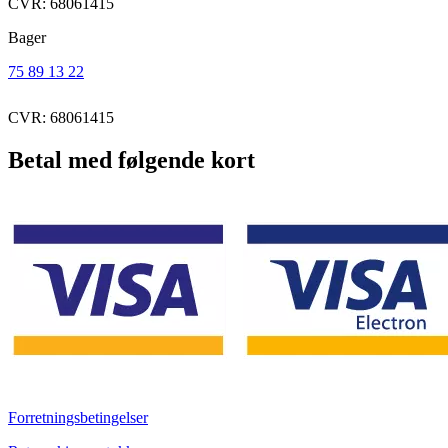
CVR: 68061415
Bager
75 89 13 22
CVR: 68061415
Betal med følgende kort
Forretningsbetingelser