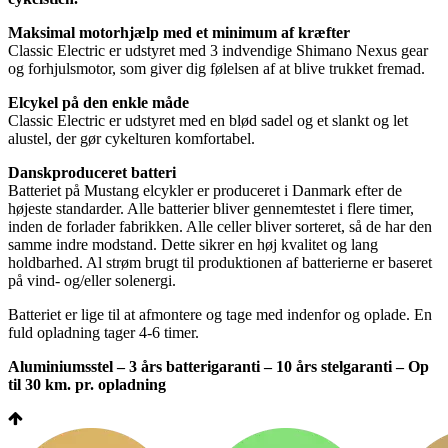
Maksimal motorhjælp med et minimum af kræfter
Classic Electric er udstyret med 3 indvendige Shimano Nexus gear
og forhjulsmotor, som giver dig følelsen af at blive trukket fremad.
Elcykel på den enkle måde
Classic Electric er udstyret med en blød sadel og et slankt og let
alustel, der gør cykelturen komfortabel.
Danskproduceret batteri
Batteriet på Mustang elcykler er produceret i Danmark efter de
højeste standarder. Alle batterier bliver gennemtestet i flere timer,
inden de forlader fabrikken. Alle celler bliver sorteret, så de har den
samme indre modstand. Dette sikrer en høj kvalitet og lang
holdbarhed. Al strøm brugt til produktionen af batterierne er baseret
på vind- og/eller solenergi.
Batteriet er lige til at afmontere og tage med indenfor og oplade. En
fuld opladning tager 4-6 timer.
Aluminiumsstel – 3 års batterigaranti – 10 års stelgaranti – Op
til 30 km. pr. opladning