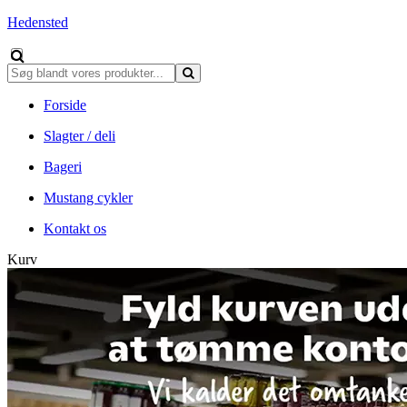
Hedensted
Forside
Slagter / deli
Bageri
Mustang cykler
Kontakt os
Kurv