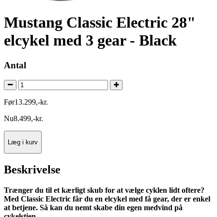
Mustang Classic Electric 28"
elcykel med 3 gear - Black
Antal
Før
13.299
,
-
kr.
Nu
8.499
,
-
kr.
Læg i kurv
Beskrivelse
Trænger du til et kærligt skub for at vælge cyklen lidt oftere?
Med Classic Electric får du en elcykel med få gear, der er enkel
at betjene. Så kan du nemt skabe din egen medvind på
cykelstien.