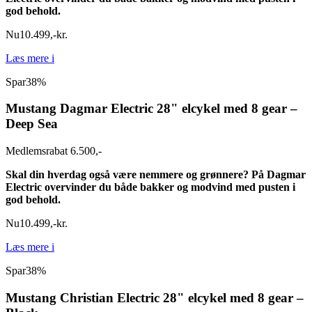
god behold.
Nu
10.499
,
-
kr.
Læs mere
i
Spar
38%
Mustang Dagmar Electric 28" elcykel med 8 gear –
Deep Sea
Medlemsrabat 6.500,-
Skal din hverdag også være nemmere og grønnere? På Dagmar
Electric overvinder du både bakker og modvind med pusten i
god behold.
Nu
10.499
,
-
kr.
Læs mere
i
Spar
38%
Mustang Christian Electric 28" elcykel med 8 gear –