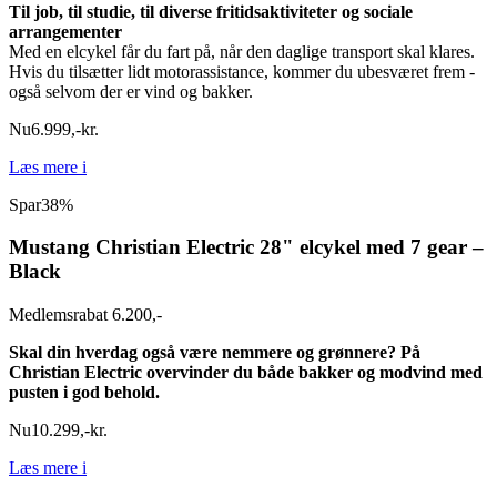
Til job, til studie, til diverse fritidsaktiviteter og sociale
arrangementer
Med en
elcykel får du fart på, når den daglige transport skal klares.
Hvis du tilsætter lidt
motorassistance, kommer du ubesværet frem -
også selvom der er vind og bakker.
Nu
6.999
,
-
kr.
Læs mere
i
Spar
38%
Mustang Christian Electric 28" elcykel med 7 gear –
Black
Medlemsrabat 6.200,-
Skal din hverdag også være nemmere og grønnere? På
Christian Electric overvinder du både bakker og modvind med
pusten i god behold.
Nu
10.299
,
-
kr.
Læs mere
i