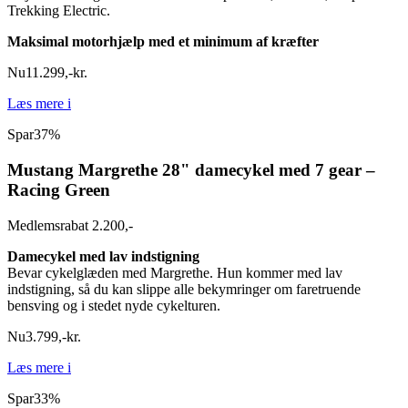
Trekking Electric.
Maksimal motorhjælp med et minimum af kræfter
Nu
11.299
,
-
kr.
Læs mere
i
Spar
37%
Mustang Margrethe 28" damecykel med 7 gear –
Racing Green
Medlemsrabat 2.200,-
Damecykel med lav indstigning
Bevar cykelglæden med Margrethe. Hun kommer med lav
indstigning, så du kan slippe alle bekymringer om faretruende
bensving og i stedet nyde cykelturen.
Nu
3.799
,
-
kr.
Læs mere
i
Spar
33%