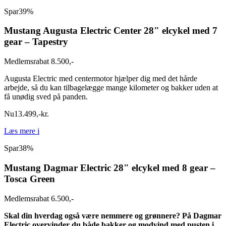
Spar
39%
Mustang Augusta Electric Center 28" elcykel med 7
gear – Tapestry
Medlemsrabat 8.500,-
Augusta Electric med centermotor hjælper dig med det hårde
arbejde, så du kan tilbagelægge mange kilometer og bakker uden at
få unødig sved på panden.
Nu
13.499
,
-
kr.
Læs mere
i
Spar
38%
Mustang Dagmar Electric 28" elcykel med 8 gear –
Tosca Green
Medlemsrabat 6.500,-
Skal din hverdag også være nemmere og grønnere? På Dagmar
Electric overvinder du både bakker og modvind med pusten i