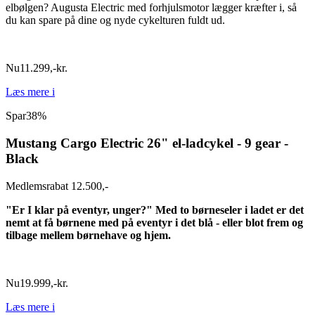
elbølgen? Augusta Electric med forhjulsmotor lægger kræfter i, så
du kan spare på dine og nyde cykelturen fuldt ud.
Nu
11.299
,
-
kr.
Læs mere
i
Spar
38%
Mustang Cargo Electric 26" el-ladcykel - 9 gear -
Black
Medlemsrabat 12.500,-
"Er I klar på eventyr, unger?" Med to børneseler i ladet er det
nemt at få børnene med på eventyr i det blå - eller blot frem og
tilbage mellem børnehave og hjem.
Nu
19.999
,
-
kr.
Læs mere
i