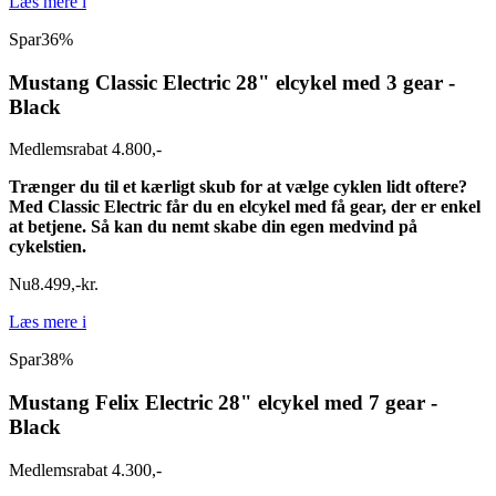
Læs mere
i
Spar
36%
Mustang Classic Electric 28" elcykel med 3 gear -
Black
Medlemsrabat 4.800,-
Trænger du til et kærligt skub for at vælge cyklen lidt oftere?
Med Classic Electric får du en elcykel med få gear, der er enkel
at betjene. Så kan du nemt skabe din egen medvind på
cykelstien.
Nu
8.499
,
-
kr.
Læs mere
i
Spar
38%
Mustang Felix Electric 28" elcykel med 7 gear -
Black
Medlemsrabat 4.300,-