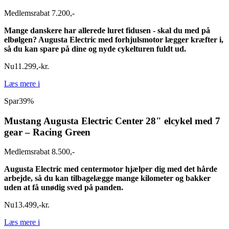
Medlemsrabat 7.200,-
Mange danskere har allerede luret fidusen - skal du med på
elbølgen? Augusta Electric med forhjulsmotor lægger kræfter i,
så du kan spare på dine og nyde cykelturen fuldt ud.
Nu
11.299
,
-
kr.
Læs mere
i
Spar
39%
Mustang Augusta Electric Center 28" elcykel med 7
gear – Racing Green
Medlemsrabat 8.500,-
Augusta Electric med centermotor hjælper dig med det hårde
arbejde, så du kan tilbagelægge mange kilometer og bakker
uden at få unødig sved på panden.
Nu
13.499
,
-
kr.
Læs mere
i