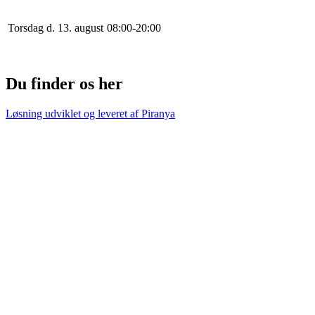
Torsdag d. 13. august
0
8
:
0
0
-
20
:
0
0
Du finder os her
Løsning udviklet og leveret af
Piranya