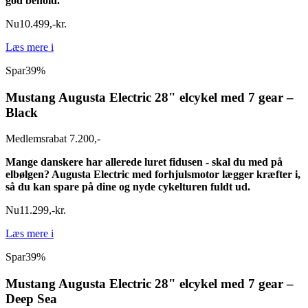
god behold.
Nu
10.499
,
-
kr.
Læs mere
i
Spar
39%
Mustang Augusta Electric 28" elcykel med 7 gear –
Black
Medlemsrabat 7.200,-
Mange danskere har allerede luret fidusen - skal du med på
elbølgen? Augusta Electric med forhjulsmotor lægger kræfter i,
så du kan spare på dine og nyde cykelturen fuldt ud.
Nu
11.299
,
-
kr.
Læs mere
i
Spar
39%
Mustang Augusta Electric 28" elcykel med 7 gear –
Deep Sea