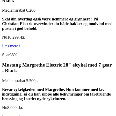
Black
Medlemsrabat 6.200,-
Skal din hverdag også være nemmere og grønnere? På
Christian Electric overvinder du både bakker og modvind med
pusten i god behold.
Nu
10.299
,
-
kr.
Læs mere
i
Spar
38%
Mustang Margrethe Electric 28" elcykel med 7 gear
- Black
Medlemsrabat 5.500,-
Bevar cykelglæden med Margrethe. Hun kommer med lav
indstigning, så du kan slippe alle bekymringer om faretruende
bensving og i stedet nyde cykelturen.
Nu
8.999
,
-
kr.