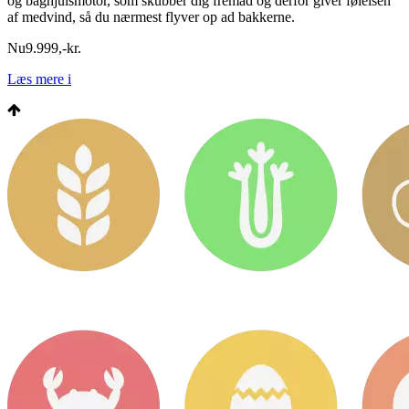
og baghjulsmotor, som skubber dig fremad og derfor giver følelsen
af medvind, så du nærmest flyver op ad bakkerne.
Nu
9.999
,
-
kr.
Læs mere
i