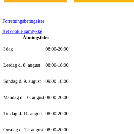
Forretningsbetingelser
Ret cookie-samtykke
Åbningstider
I dag
0
8
:
0
0
-
20
:
0
0
Lørdag d. 8. august
0
8
:
0
0
-
18
:
0
0
Søndag d. 9. august
0
9
:
0
0
-
18
:
0
0
Mandag d. 10. august
0
8
:
0
0
-
20
:
0
0
Tirsdag d. 11. august
0
8
:
0
0
-
20
:
0
0
Onsdag d. 12. august
0
8
:
0
0
-
20
:
0
0