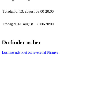
Torsdag d. 13. august
0
8
:
0
0
-
20
:
0
0
Fredag d. 14. august
0
8
:
0
0
-
20
:
0
0
Du finder os her
Løsning udviklet og leveret af
Piranya