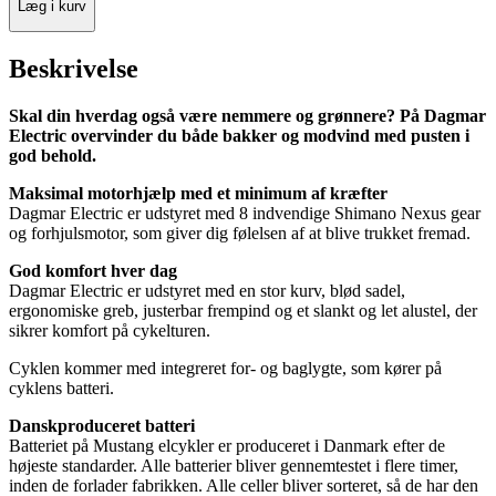
Læg i kurv
Beskrivelse
Skal din hverdag også være nemmere og grønnere? På Dagmar
Electric overvinder du både bakker og modvind med pusten i
god behold.
Maksimal motorhjælp med et minimum af kræfter
Dagmar Electric er udstyret med 8 indvendige Shimano Nexus gear
og forhjulsmotor, som giver dig følelsen af at blive trukket fremad.
God komfort hver dag
Dagmar Electric er udstyret med en stor kurv, blød sadel,
ergonomiske greb, justerbar frempind og et slankt og let alustel, der
sikrer komfort på cykelturen.
Cyklen kommer med integreret for- og baglygte, som kører på
cyklens batteri.
Danskproduceret batteri
Batteriet på Mustang elcykler er produceret i Danmark efter de
højeste standarder. Alle batterier bliver gennemtestet i flere timer,
inden de forlader fabrikken. Alle celler bliver sorteret, så de har den