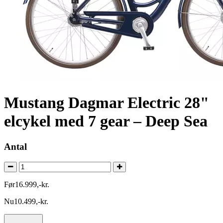
Mustang Dagmar Electric 28"
elcykel med 7 gear – Deep Sea
Antal
Før
16.999
,
-
kr.
Nu
10.499
,
-
kr.