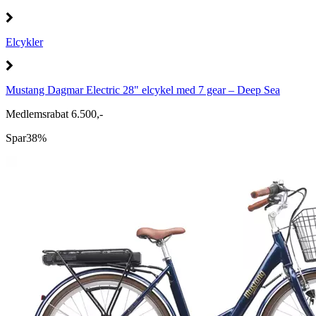
Elcykler
Mustang Dagmar Electric 28" elcykel med 7 gear – Deep Sea
Medlemsrabat 6.500,-
Spar
38%