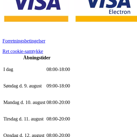
Forretningsbetingelser
Ret cookie-samtykke
Åbningstider
I dag
0
8
:
0
0
-
18
:
0
0
Søndag d. 9. august
0
9
:
0
0
-
18
:
0
0
Mandag d. 10. august
0
8
:
0
0
-
20
:
0
0
Tirsdag d. 11. august
0
8
:
0
0
-
20
:
0
0
Onsdag d. 12. august
0
8
:
0
0
-
20
:
0
0